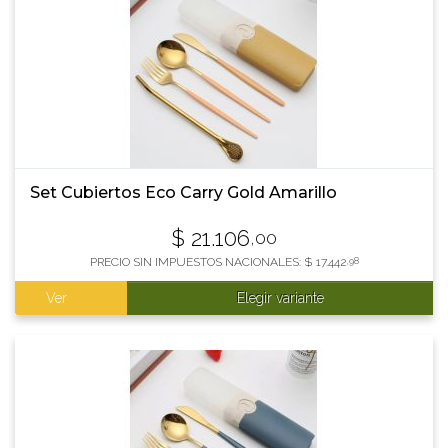
Set Cubiertos Eco Carry Gold Amarillo
$
21.106
,00
PRECIO SIN IMPUESTOS NACIONALES:
$
17.442
,98
Ver
Elegir variante