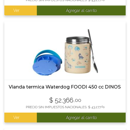
PRECIO SIN IMPUESTOS NACIONALES:
$
43.277
Ver
Agregar al carrito
Vianda termica Waterdog FOODI 450 cc DINOS
$
52.366
,00
PRECIO SIN IMPUESTOS NACIONALES:
$
43.277
,69
Ver
Agregar al carrito