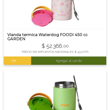
Vianda termica Waterdog FOODI 450 cc
GARDEN
$
52.366
,00
PRECIO SIN IMPUESTOS NACIONALES:
$
43.277
,69
Ver
Agregar al carrito