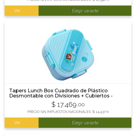
Ver
Elegir variante
Tapers Lunch Box Cuadrado de Plástico
Desmontable con Divisiones + Cubiertos -
850Ml CELESTE
$
17.469
,00
PRECIO SIN IMPUESTOS NACIONALES:
$
14.437
,19
Ver
Elegir variante