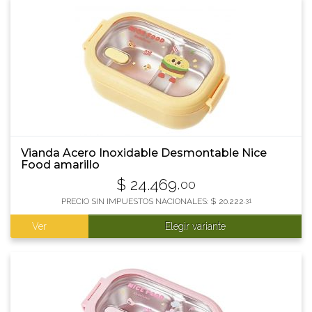
Vianda Acero Inoxidable Desmontable Nice
Food amarillo
$
24.469
,00
PRECIO SIN IMPUESTOS NACIONALES:
$
20.222
,31
Ver
Elegir variante