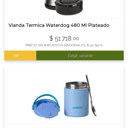
Vianda Termica Waterdog 480 Ml Plateado
$
51.718
,00
PRECIO SIN IMPUESTOS NACIONALES:
$
42.742
,15
Ver
Elegir variante