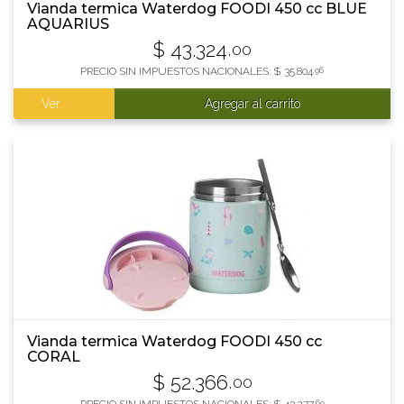
Vianda termica Waterdog FOODI 450 cc BLUE
AQUARIUS
$
43.324
,00
PRECIO SIN IMPUESTOS NACIONALES:
$
35.804
,96
Ver
Agregar al carrito
Vianda termica Waterdog FOODI 450 cc
CORAL
$
52.366
,00
,69