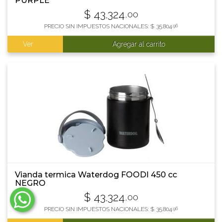
PURPLE
$
43.324
,00
PRECIO SIN IMPUESTOS NACIONALES:
$
35.804
,96
Ver
Agregar al carrito
Vianda termica Waterdog FOODI 450 cc
NEGRO
$
43.324
,00
PRECIO SIN IMPUESTOS NACIONALES:
$
35.804
,96