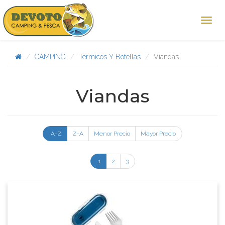
CAMPING
Termicos Y Botellas
Viandas
Viandas
A-Z
Z-A
Menor Precio
Mayor Precio
1
2
3