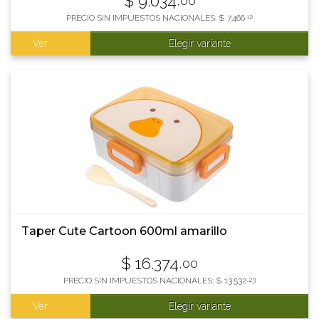
$
9.034
,00
PRECIO SIN IMPUESTOS NACIONALES:
$
7.466
,12
Ver
Elegir variante
Taper Cute Cartoon 600ml amarillo
$
16.374
,00
PRECIO SIN IMPUESTOS NACIONALES:
$
13.532
,23
Ver
Elegir variante