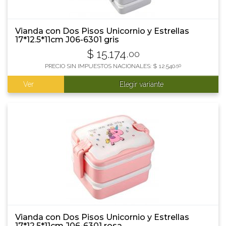
Vianda con Dos Pisos Unicornio y Estrellas
17*12.5*11cm J06-6301 gris
$
15.174
,00
PRECIO SIN IMPUESTOS NACIONALES:
$
12.540
,50
Ver
Elegir variante
Vianda con Dos Pisos Unicornio y Estrellas
17*12.5*11cm J06-6301 rosa