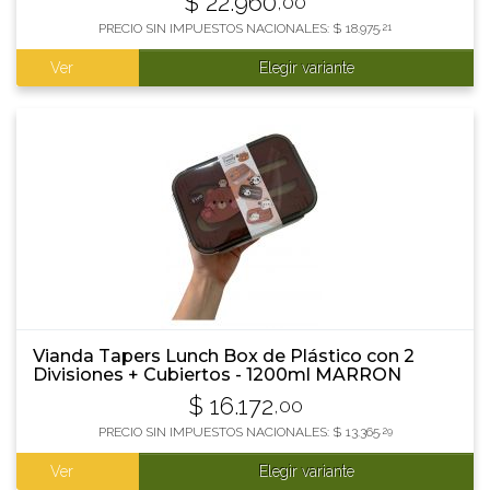
$
22.960
,00
PRECIO SIN IMPUESTOS NACIONALES:
$
18.975
,21
Ver
Elegir variante
Vianda Tapers Lunch Box de Plástico con 2
Divisiones + Cubiertos - 1200ml MARRON
$
16.172
,00
PRECIO SIN IMPUESTOS NACIONALES:
$
13.365
,29
Ver
Elegir variante