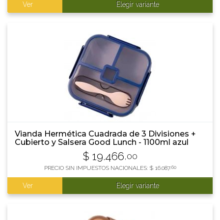
Ver
Elegir variante
Vianda Hermética Cuadrada de 3 Divisiones +
Cubierto y Salsera Good Lunch - 1100ml azul
$
19.466
,00
PRECIO SIN IMPUESTOS NACIONALES:
$
16.087
,60
Ver
Elegir variante