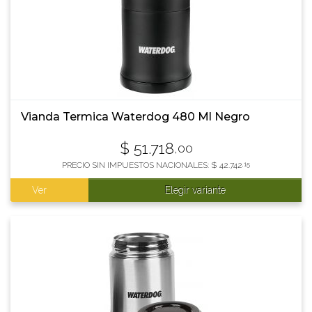
Vianda Termica Waterdog 480 Ml Negro
$
51.718
,00
PRECIO SIN IMPUESTOS NACIONALES:
$
42.742
,15
Ver
Elegir variante