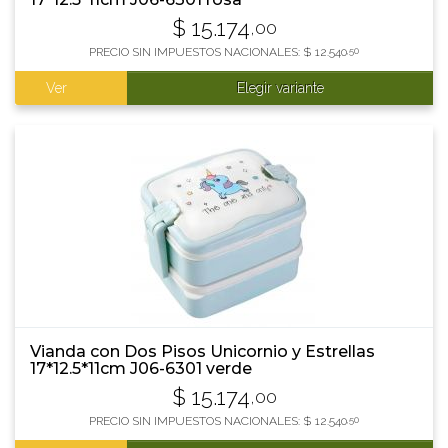
$
15.174
,00
PRECIO SIN IMPUESTOS NACIONALES:
$
12.540
,50
Ver
Elegir variante
Vianda con Dos Pisos Unicornio y Estrellas
17*12.5*11cm J06-6301 verde
$
15.174
,00
PRECIO SIN IMPUESTOS NACIONALES:
$
12.540
,50