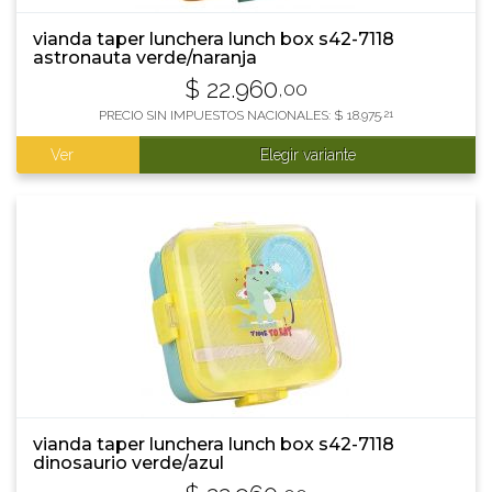
vianda taper lunchera lunch box s42-7118
astronauta verde/naranja
$
22.960
,00
PRECIO SIN IMPUESTOS NACIONALES:
$
18.975
,21
Ver
Elegir variante
vianda taper lunchera lunch box s42-7118
dinosaurio verde/azul