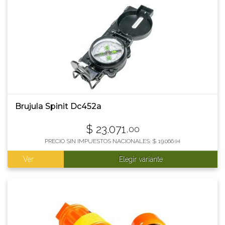
Brujula Spinit Dc452a
$
23.071
,00
PRECIO SIN IMPUESTOS NACIONALES:
$
19.066
,94
Ver
Elegir variante