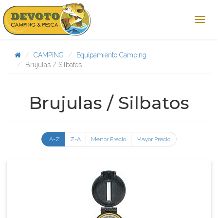
CAMPING
Equipamiento Camping
Brujulas / Silbatos
Brujulas / Silbatos
A-Z
Z-A
Menor Precio
Mayor Precio