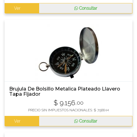
Ver
Consultar
Brujula De Bolsillo Metalica Plateado Llavero
Tapa Fijador
$
9.156
,00
PRECIO SIN IMPUESTOS NACIONALES:
$
7.566
,94
Ver
Consultar