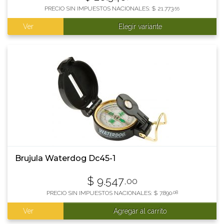
PRECIO SIN IMPUESTOS NACIONALES:
$
21.773
,55
Ver
Elegir variante
Brujula Waterdog Dc45-1
$
9.547
,00
PRECIO SIN IMPUESTOS NACIONALES:
$
7.890
,08
Ver
Agregar al carrito