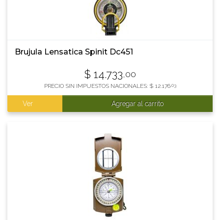
Brujula Lensatica Spinit Dc451
$
14.733
,00
PRECIO SIN IMPUESTOS NACIONALES:
$
12.176
,03
Ver
Agregar al carrito