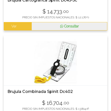
Brujula Cartografica Spinit Dc45-5c
$
14.733
,00
PRECIO SIN IMPUESTOS NACIONALES:
$
12.176
,03
Ver
Consultar
Brujula Combinada Spinit Dc402
$
16.704
,00
PRECIO SIN IMPUESTOS NACIONALES:
$
13.804
,96