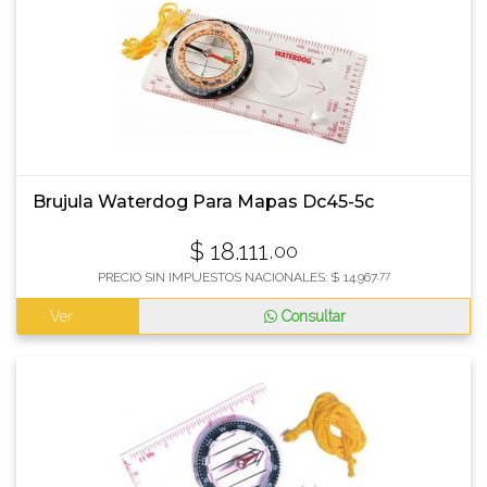
Brujula Waterdog Para Mapas Dc45-5c
$
18.111
,00
PRECIO SIN IMPUESTOS NACIONALES:
$
14.967
,77
Ver
Consultar