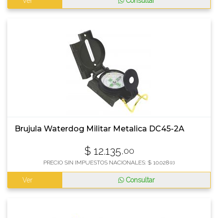
Ver
Consultar
Brujula Waterdog Militar Metalica DC45-2A
$
12.135
,00
PRECIO SIN IMPUESTOS NACIONALES:
$
10.028
,93
Ver
Consultar