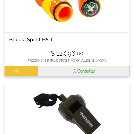
Brujula Spinit H5-1
$
12.096
,00
PRECIO SIN IMPUESTOS NACIONALES:
$
9.996
,69
Ver
Consultar