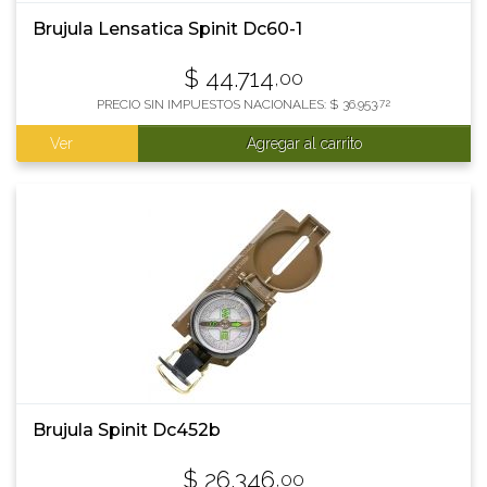
Brujula Lensatica Spinit Dc60-1
$
44.714
,00
PRECIO SIN IMPUESTOS NACIONALES:
$
36.953
,72
Ver
Agregar al carrito
Brujula Spinit Dc452b
$
26.346
,00