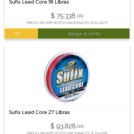
Sufix Lead Core 18 Libras
$
75.338
,00
PRECIO SIN IMPUESTOS NACIONALES:
$
62.262
,81
Ver
Agregar al carrito
Sufix Lead Core 27 Libras
$
93.828
,00
PRECIO SIN IMPUESTOS NACIONALES:
$
77.543
,80