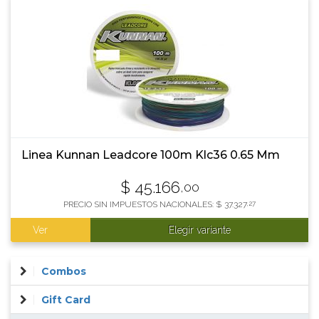
Linea Kunnan Leadcore 100m Klc36 0.65 Mm
$
45.166
,00
PRECIO SIN IMPUESTOS NACIONALES:
$
37.327
,27
Ver
Elegir variante
Combos
Gift Card