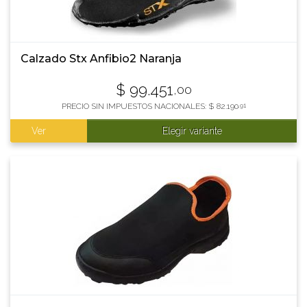
Calzado Stx Anfibio2 Naranja
$
99.451
,00
PRECIO SIN IMPUESTOS NACIONALES:
$
82.190
,91
Ver
Elegir variante