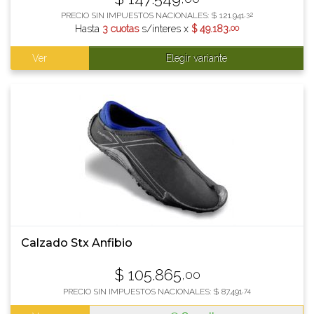
PRECIO SIN IMPUESTOS NACIONALES:
$
121.941
,32
Hasta
3 cuotas
s/interes x
$
49.183
,00
Ver
Elegir variante
Calzado Stx Anfibio
$
105.865
,00
PRECIO SIN IMPUESTOS NACIONALES:
$
87.491
,74