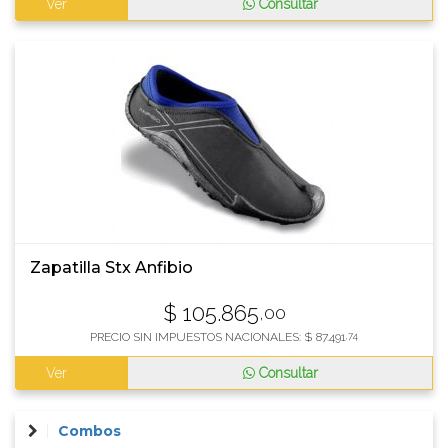
Ver
Consultar
Zapatilla Stx Anfibio
$
105.865
,00
PRECIO SIN IMPUESTOS NACIONALES:
$
87.491
,74
Ver
Consultar
Combos