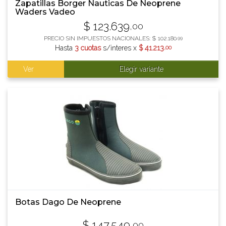
Zapatillas Borger Nauticas De Neoprene
Waders Vadeo
$
123.639
,00
PRECIO SIN IMPUESTOS NACIONALES:
$
102.180
,99
Hasta
3 cuotas
s/interes x
$
41.213
,00
Ver
Elegir variante
Botas Dago De Neoprene
$
147.549
,00