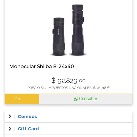
Monocular Shilba 8-24x40
$
92.829
,00
PRECIO SIN IMPUESTOS NACIONALES:
$
76.718
,18
Ver
Consultar
Combos
Gift Card