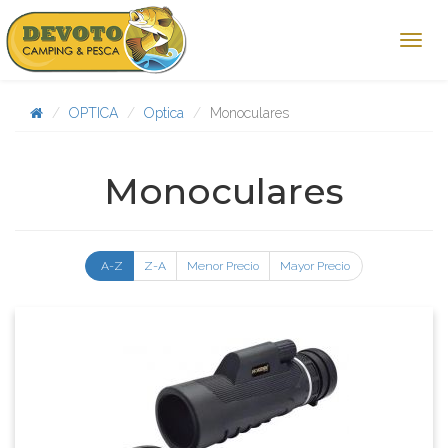
OPTICA
Optica
Monoculares
Monoculares
A-Z
Z-A
Menor Precio
Mayor Precio