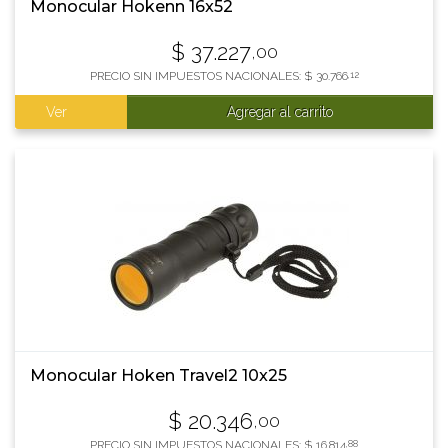
Monocular Hokenn 16x52
$
37.227
,00
PRECIO SIN IMPUESTOS NACIONALES:
$
30.766
,12
Ver
Agregar al carrito
Monocular Hoken Travel2 10x25
$
20.346
,00
PRECIO SIN IMPUESTOS NACIONALES:
$
16.814
,88