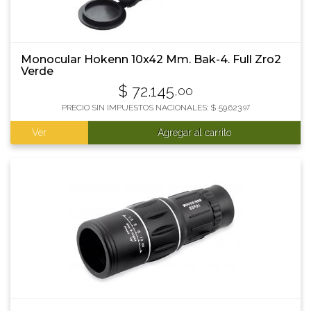
Monocular Hokenn 10x42 Mm. Bak-4. Full Zro2
Verde
$
72.145
,00
PRECIO SIN IMPUESTOS NACIONALES:
$
59.623
,97
Ver
Agregar al carrito