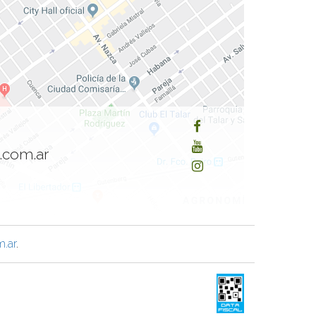
.com.ar
.ar
.