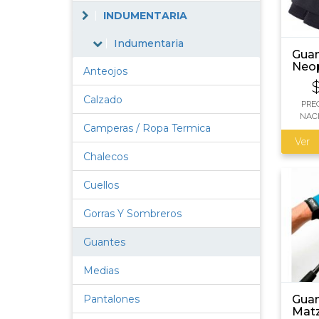
INDUMENTARIA
Indumentaria
Gua
Neo
Anteojos
Calzado
PRE
NAC
Camperas / Ropa Termica
Ver
Chalecos
Cuellos
Gorras Y Sombreros
Guantes
Medias
Guan
Pantalones
Mat