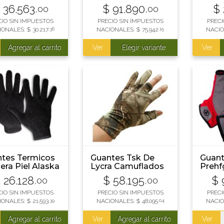
Desdos
Negro
36.563
$
91.890
$
,00
,00
Desmontables
CIO SIN IMPUESTOS
PRECIO SIN IMPUESTOS
PRECI
IONALES:
$
30.217
,36
NACIONALES:
$
75.942
,15
NACIO
Agregar al carrito
Ver
Elegir variante
Ver
tes Termicos
Guantes Tsk De
Guant
era Piel Alaska
Lycra Camuflados
Prehf
erno Moto Bici
$
26.128
$
58.195
$
,00
,00
CIO SIN IMPUESTOS
PRECIO SIN IMPUESTOS
PRECI
IONALES:
$
21.593
,39
NACIONALES:
$
48.095
,04
NACI
Agregar al carrito
Ver
Agregar al carrito
Ver