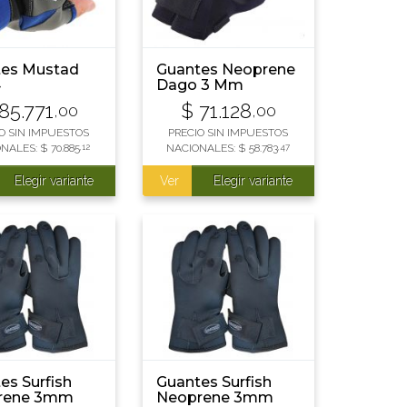
tes Mustad
Guantes Neoprene
4
Dago 3 Mm
85.771
$
71.128
,00
,00
O SIN IMPUESTOS
PRECIO SIN IMPUESTOS
ONALES:
$
70.885
,12
NACIONALES:
$
58.783
,47
Elegir variante
Ver
Elegir variante
es Surfish
Guantes Surfish
rene 3mm
Neoprene 3mm