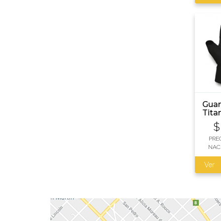
Guan
Tita
Cort
$
PRE
NAC
Ver