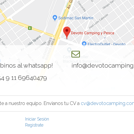
ibinos al whatsapp!
info@devotocamping
54 9 11 69640479
te a nuestro equipo. Envianos tu CV a
cv@devotocamping.com
Iniciar Sesión
Registrate