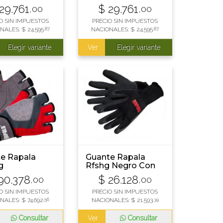
 L
Negro xl
29.761
$
29.761
,00
,00
O SIN IMPUESTOS
PRECIO SIN IMPUESTOS
NALES:
$
24.595
,87
NACIONALES:
$
24.595
,87
Elegir variante
Ver
Elegir variante
e Rapala
Guante Rapala
g
Rfshg Negro Con
Palma
90.378
$
26.128
,00
,00
Antideslizante
O SIN IMPUESTOS
PRECIO SIN IMPUESTOS
ONALES:
$
74.692
,56
NACIONALES:
$
21.593
,39
Consultar
Ver
Consultar