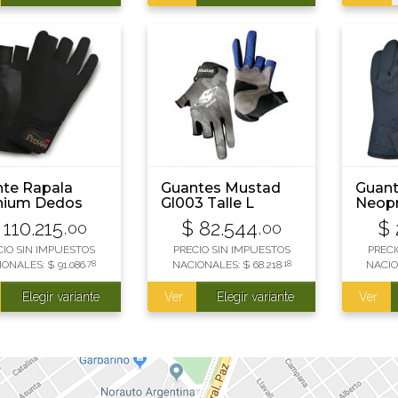
te Rapala
Guantes Mustad
Guant
nium Dedos
Gl003 Talle L
Neop
ados
Negr
110.215
$
82.544
$
,00
,00
CIO SIN IMPUESTOS
PRECIO SIN IMPUESTOS
PRECI
IONALES:
$
91.086
,78
NACIONALES:
$
68.218
,18
NACIO
Elegir variante
Ver
Elegir variante
Ver