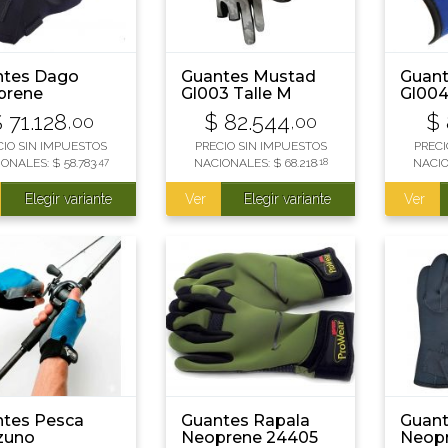
ntes Dago
Guantes Mustad
Guan
prene
Gl003 Talle M
Gl00
$
71.128
$
82.544
$
,00
,00
CIO SIN IMPUESTOS
PRECIO SIN IMPUESTOS
PRECI
IONALES:
$
58.783
,47
NACIONALES:
$
68.218
,18
NACI
Elegir variante
Ver
Elegir variante
Ver
tes Pesca
Guantes Rapala
Guant
zuno
Neoprene 24405
Neop