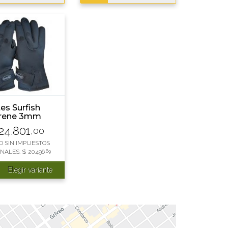
es Surfish
rene 3mm
o M
24.801
,00
O SIN IMPUESTOS
NALES:
$
20.496
,69
Elegir variante