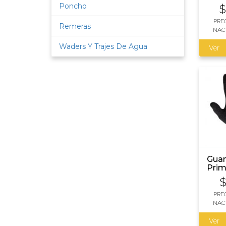
Poncho
$
PRE
Remeras
NAC
Waders Y Trajes De Agua
Ver
Guan
Prim
Invi
Ski
PRE
NAC
Ver