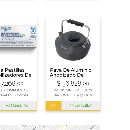
la Pastillas
Pava De Aluminio
ilizadores De
Anodizado De
 Pyam
800cm3
7.268
$
36.828
,00
,00
rimidos
O SIN IMPUESTOS
PRECIO SIN IMPUESTOS
ONALES:
$
6.006
,61
NACIONALES:
$
30.436
,36
Consultar
Ver
Consultar