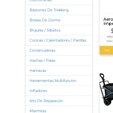
Colchonetas
Bastones De Trekking
Aero
Bolsas De Dormir
Impe
05
Brujulas / Silbatos
PRE
Cocinas / Calentadores / Parrillas
NAC
Conservadoras
Ver
Hachas / Palas
Hamacas
Herramientas Multifuncion
Infladores
Kits De Reparación
Marmitas