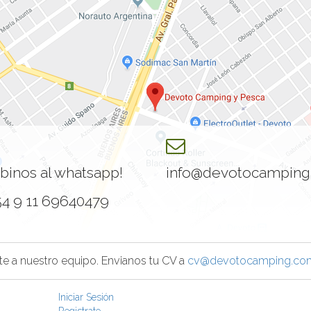
ibinos al whatsapp!
info@devotocamping
54 9 11 69640479
te a nuestro equipo. Envianos tu CV a
cv@devotocamping.com
Iniciar Sesión
Registrate