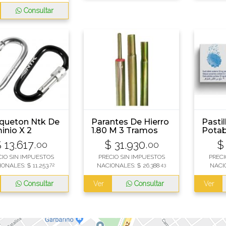
Consultar
queton Ntk De
Parantes De Hierro
Pastil
inio X 2
1.80 M 3 Tramos
Potab
dades
Agua
$
13.617
$
31.930
$
,00
,00
comp
CIO SIN IMPUESTOS
PRECIO SIN IMPUESTOS
PRECI
IONALES:
$
11.253
,72
NACIONALES:
$
26.388
,43
NACI
Consultar
Ver
Consultar
Ver