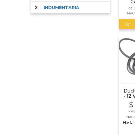
INDUMENTARIA
PRE
NAC
Ver
Duch
- 12 
$
PRE
NACI
Hasta