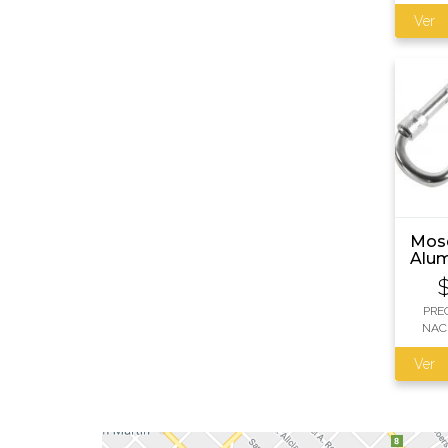
Ver
Mos
Alum
Uni
PRE
NAC
Ver