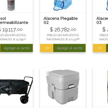
sol
Alacena Plegable
Alace
rmeabilizante
02
03
$
19.117
$
26.782
$
,00
,00
CIO SIN IMPUESTOS
PRECIO SIN IMPUESTOS
PRECI
IONALES:
$
15.799
,17
NACIONALES:
$
22.133
,88
NACIO
Agregar al carrito
Ver
Agregar al carrito
Ver