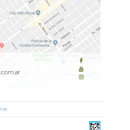
.com.ar
.ar
.