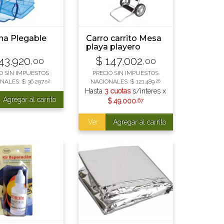
na Plegable
Carro carrito Mesa
playa playero
Caizara de aluminio
43.920
$
147.002
,00
,00
con ruedas
desmontables
O SIN IMPUESTOS
PRECIO SIN IMPUESTOS
NALES:
$
36.297
,52
NACIONALES:
$
121.489
,26
Hasta
3 cuotas
s/interes x
Agregar al carrito
$
49.000
,67
Ver
Agregar al carrito