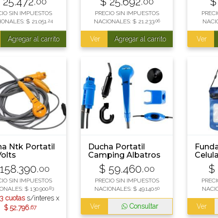
$
25.472
$
25.692
$
,00
,00
CIO SIN IMPUESTOS
PRECIO SIN IMPUESTOS
PRECI
IONALES:
$
21.051
,24
NACIONALES:
$
21.233
,06
NACI
Agregar al carrito
Ver
Agregar al carrito
Ver
a Ntk Portatil
Ducha Portatil
Funda
Volts
Camping Albatros
Celul
12v
158.390
$
59.460
$
,00
,00
CIO SIN IMPUESTOS
PRECIO SIN IMPUESTOS
PRECI
ONALES:
$
130.900
,83
NACIONALES:
$
49.140
,50
NACI
3 cuotas
s/interes x
Ver
Consultar
Ver
$
52.796
,67