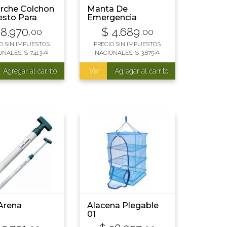
arche Colchon
Manta De
sto Para
Emergencia
r
Termica Waterdog
8.970
$
4.689
,00
,00
Memerg
O SIN IMPUESTOS
PRECIO SIN IMPUESTOS
ONALES:
$
7.413
,22
NACIONALES:
$
3.875
,21
Agregar al carrito
Ver
Agregar al carrito
Arena
Alacena Plegable
01