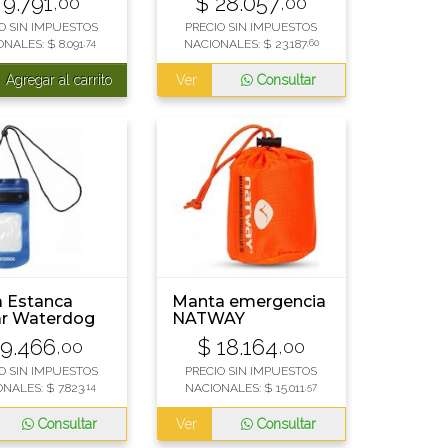
9.791
$
28.057
,00
,00
O SIN IMPUESTOS
PRECIO SIN IMPUESTOS
ONALES:
$
8.091
,74
NACIONALES:
$
23.187
,60
Agregar al carrito
Ver
Consultar
 Estanca
Manta emergencia
ar Waterdog
NATWAY
MEMERG02
9.466
$
18.164
,00
,00
O SIN IMPUESTOS
PRECIO SIN IMPUESTOS
ONALES:
$
7.823
,14
NACIONALES:
$
15.011
,57
Consultar
Ver
Consultar