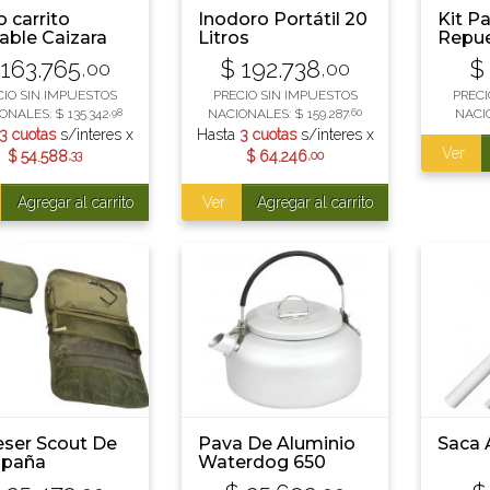
o carrito
Inodoro Portátil 20
Kit P
able Caizara
Litros
Repue
iuso Negro
Wade
163.765
$
192.738
$
,00
,00
CIO SIN IMPUESTOS
PRECIO SIN IMPUESTOS
PRECI
ONALES:
$
135.342
,98
NACIONALES:
$
159.287
,60
NACI
3 cuotas
s/interes x
Hasta
3 cuotas
s/interes x
Ver
$
54.588
,33
$
64.246
,00
Agregar al carrito
Ver
Agregar al carrito
ser Scout De
Pava De Aluminio
Saca 
paña
Waterdog 650
Cm3