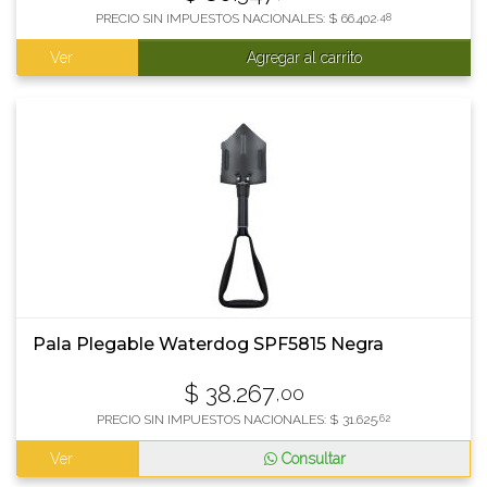
PRECIO SIN IMPUESTOS NACIONALES:
$
66.402
,48
Ver
Agregar al carrito
Pala Plegable Waterdog SPF5815 Negra
$
38.267
,00
PRECIO SIN IMPUESTOS NACIONALES:
$
31.625
,62
Ver
Consultar