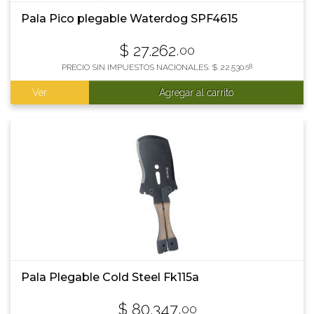
Pala Pico plegable Waterdog SPF4615
$
27.262
,00
PRECIO SIN IMPUESTOS NACIONALES:
$
22.530
,58
Ver
Agregar al carrito
Pala Plegable Cold Steel Fk115a
$
80.347
,00